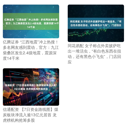
亿腾证券 “江西地震”冲上热搜！
同花易配 女子称点外卖披萨吃
多名网友感到震动，官方：九江
出一堆活虫，“有白色东西在扭
柴桑区发生2.4级地震，震源深
动，还有黑色小飞虫”，门店回
度14千米
应
信通配资 【7日资金路线图】煤
炭板块净流入逾13亿元居首 龙
虎榜机构抢筹多股