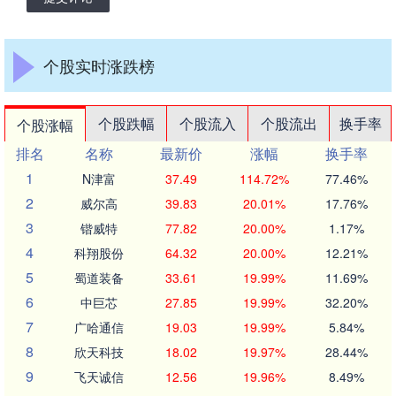
个股实时涨跌榜
个股跌幅
个股流入
个股流出
换手率
个股涨幅
排名
名称
最新价
涨幅
换手率
1
N津富
37.49
114.72%
77.46%
2
威尔高
39.83
20.01%
17.76%
3
锴威特
77.82
20.00%
1.17%
4
科翔股份
64.32
20.00%
12.21%
5
蜀道装备
33.61
19.99%
11.69%
6
中巨芯
27.85
19.99%
32.20%
7
广哈通信
19.03
19.99%
5.84%
8
欣天科技
18.02
19.97%
28.44%
9
飞天诚信
12.56
19.96%
8.49%