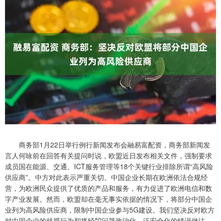
商务部1月22日举行例行新闻发布会融易富配资，商务部新闻发
言人何咏前在回答有关提问时说，欧盟近日发布相关文件，强制要求
成员国在能源、交通、ICT服务管理等18个关键行业排除所谓“高风险
供应商”。中方对此表示严重关切。中国企业长期在欧洲依法合规经
营，为欧洲民众提供了优质的产品和服务，有力促进了欧洲电信和数
字产业发展。然而，欧盟却在毫无事实依据的情况下，将部分中国企
业列为高风险供应商，限制中国企业参与5G建设。我们坚决反对欧方
对中国企业的歧视行为和将经贸问题政治化、泛安全化的错误做法。