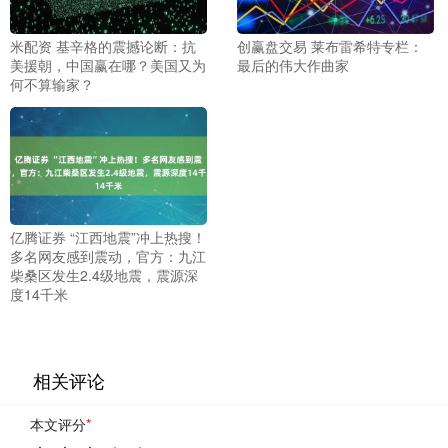
米配资 基辛格的震撼论断：抗
创赢盘交易 莱布雷希特专栏：
美援朝，中国赢在哪？美国又为
最后的伟大作曲家
何不算输家？
亿腾证券 “江西地震”冲上热搜！
多名网友感到震动，官方：九江
柴桑区发生2.4级地震，震源深
度14千米
相关评论
本文评分
*