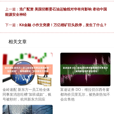
上一篇：
浩广配资 美国切断委石油运输线对华有何影响 牵动中国
能源安全神经
下一篇：
K8金融 小作文突袭！万亿锂矿巨头跌停，发生了什么？
相关文章
金岭速配 新东方一员工给全体
富途证券 DO：维拉切尔西冬窗
同事发消息吐槽“加班成奴”，账
都询价贝里瓦尔，被热刺告知不
号被秒封，杭州新东方回应
会出售他