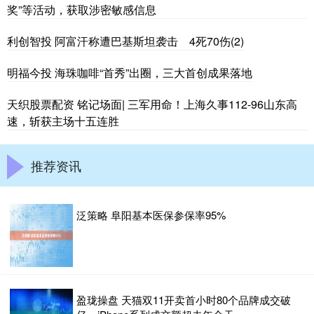
奖”等活动，获取涉密敏感信息
利创智投 阿富汗称遭巴基斯坦袭击 4死70伤(2)
明福今投 海珠咖啡“首秀”出圈，三大首创成果落地
天织股票配资 铭记场面| 三军用命！上海久事112-96山东高
速，斩获主场十五连胜
推荐资讯
泛策略 阜阳基本医保参保率95%
盈珑操盘 天猫双11开卖首小时80个品牌成交破