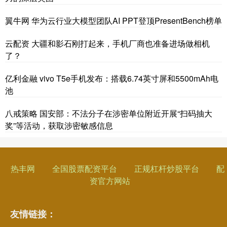
翼牛网 华为云行业大模型团队AI PPT登顶PresentBench榜单
云配资 大疆和影石刚打起来，手机厂商也准备进场做相机
了？
亿利金融 vivo T5e手机发布：搭载6.74英寸屏和5500mAh电
池
八戒策略 国安部：不法分子在涉密单位附近开展“扫码抽大
奖”等活动，获取涉密敏感信息
热丰网
全国股票配资平台
正规杠杆炒股平台
配
资官方网站
友情链接：