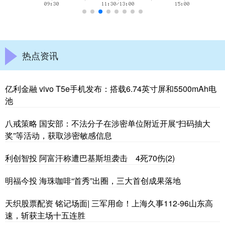
热点资讯
亿利金融 vivo T5e手机发布：搭载6.74英寸屏和5500mAh电
池
八戒策略 国安部：不法分子在涉密单位附近开展“扫码抽大
奖”等活动，获取涉密敏感信息
利创智投 阿富汗称遭巴基斯坦袭击 4死70伤(2)
明福今投 海珠咖啡“首秀”出圈，三大首创成果落地
天织股票配资 铭记场面| 三军用命！上海久事112-96山东高
速，斩获主场十五连胜