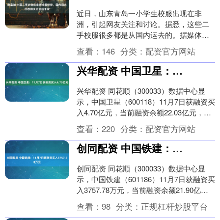
近日，山东青岛一小学生校服出现在非
洲，引起网友关注和讨论。据悉，这些二
手校服很多都是从国内运去的。据媒体报
道，有商家专门进行旧衣回收，“旧衣服回
查看：
146
分类：
配资官方网站
收之后卖到非洲，....
兴华配资 中国卫星：11月7日获融资买入4.70亿元
兴华配资 同花顺（300033）数据中心显
示，中国卫星（600118）11月7日获融资买
入4.70亿元，当前融资余额22.03亿元，占
流通市值的4.19%，超过....
查看：
220
分类：
配资官方网站
创同配资 中国铁建：11月7日获融资买入3757.78万元
创同配资 同花顺（300033）数据中心显
示，中国铁建（601186）11月7日获融资买
入3757.78万元，当前融资余额21.90亿
元，占流通市值的2.37%....
查看：
98
分类：
正规杠杆炒股平台