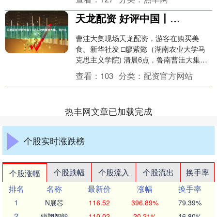
天龙配资 好评中国丨4亿人次的曹洼大集，凭什么火了
曹洼大集现场天龙配资，游客在购买美
食。新华社发 □廖紫懿（湖南农业大学马
克思主义学院) 清晨6点，鲁南曹洼大集的
羊肉汤锅蒸腾起滚沸白气，水煎包摊前的
查看：
103
分类：
配资官方网站
长队里，拖着....
热丰网文章已加载完成
个股实时涨跌榜
个股跌幅
个股流入
个股流出
换手率
个股涨幅
排名
名称
最新价
涨幅
换手率
1
N展芯
116.52
396.89%
79.39%
2
锐翔智能
110.02
20.21%
16.80%