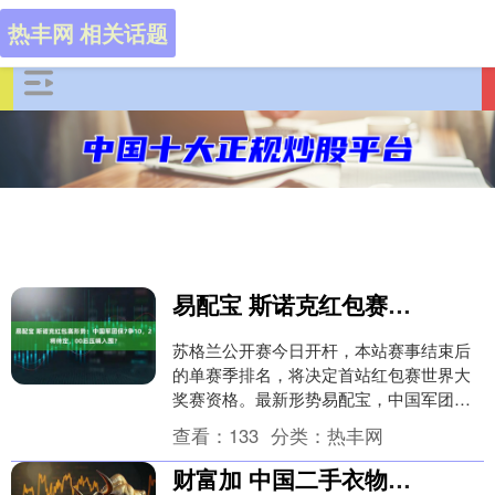
热丰网 相关话题
易配宝 斯诺克红包赛形势：中国军团保7争10，2将待定，00后压哨入围？
苏格兰公开赛今日开杆，本站赛事结束后
的单赛季排名，将决定首站红包赛世界大
奖赛资格。最新形势易配宝，中国军团保
底7人入围，有望最多10人参赛，、庞俊旭
查看：
133
分类：
热丰网
待定，本赛季....
财富加 中国二手衣物在非洲成香饽饽，国内旧衣回收相关企业超千家