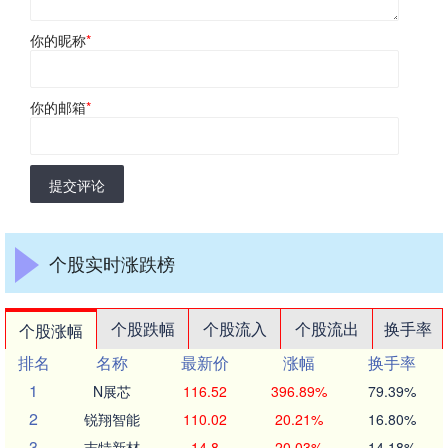
你的昵称
*
你的邮箱
*
提交评论
个股实时涨跌榜
个股跌幅
个股流入
个股流出
换手率
个股涨幅
排名
名称
最新价
涨幅
换手率
1
N展芯
116.52
396.89%
79.39%
2
锐翔智能
110.02
20.21%
16.80%
3
志特新材
14.8
20.03%
14.18%