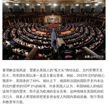
要理解这场风波，需要从美国人的“冤大头”情结说起。北约军费开支
巨大，而美国长期以来一直是主要出资者。例如，2023年北约的核心
预算中，美国承担了69%。相比之下，德国和法国的国防开支均未达
到北约要求的GDP 2%的标准。许多美国人认为，本国纳税人的钱应
该用于国内需求，而不是为欧洲的安全买单。这种情绪在美国民间积
压已久，很多人希望政府把更多资金投入到国内基础设施、医疗系统
和教育等方面。