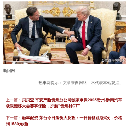
顺阳网
热丰网提示：文章来自网络，不代表本站观点。
上一篇：
贝贝查 平安产险贵州分公司独家承保2025贵州·黔南汽车
极限漂移大会赛事保险，护航“贵州村GT”
下一篇：
融丰配资 茅台今日酒价大反攻：一日价格跳涨4次，价格
到1580元/瓶