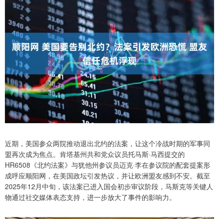
近期，美国参众两院推动退出北约的法案，让这个冷战时期的军事同
盟再次成为焦点。肯塔基州共和党众议员托马斯·马西提交的
HR6508《北约法案》与犹他州参议员迈克·李在参议院的配套提案形
成呼应顺阳网，在美国政坛引发热议，并让欧洲盟友感到不安。截至
2025年12月中旬，该法案已进入国会初步审议阶段，马斯克等关键人
物通过社交媒体表态支持，进一步放大了事件的影响力。