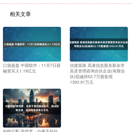
相关文章
口袋超盘 中国软件：11月7日获
信捷策路 高凌信息股东新余市
融资买入1.19亿元
高灵管理咨询合伙企业(有限合
伙)拟减持52.7万股套现
1393.91万元
中联亿配 劳塔罗：自豪于担任