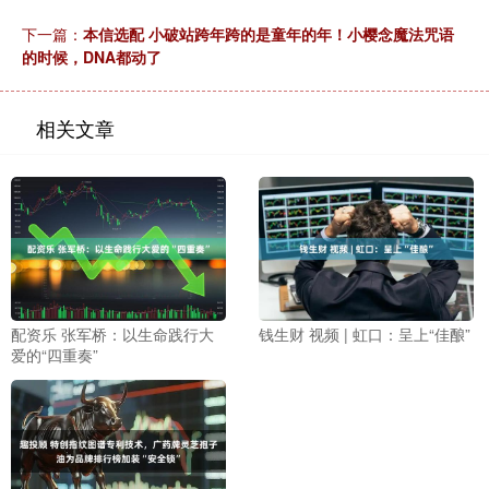
下一篇：
本信选配 小破站跨年跨的是童年的年！小樱念魔法咒语
的时候，DNA都动了
相关文章
配资乐 张军桥：以生命践行大
钱生财 视频 | 虹口：呈上“佳酿”
爱的“四重奏”