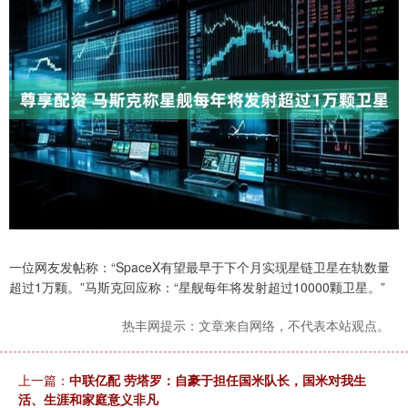
一位网友发帖称：“SpaceX有望最早于下个月实现星链卫星在轨数量
超过1万颗。”马斯克回应称：“星舰每年将发射超过10000颗卫星。”
热丰网提示：文章来自网络，不代表本站观点。
上一篇：
中联亿配 劳塔罗：自豪于担任国米队长，国米对我生
活、生涯和家庭意义非凡