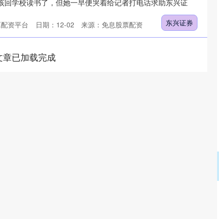
薇该回学校读书了，但她一早便哭着给记者打电话求助东兴证
东兴证券
票配资平台
日期：12-02
来源：免息股票配资
文章已加载完成
沪深300
4694.44
.42%
43.13
0.93%