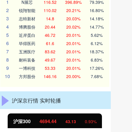
1
N展芯
116.52
396.89%
79.39%
2
锐翔智能
110.02
20.21%
16.80%
3
志特新材
14.8
20.03%
14.18%
4
博腾股份
20.44
20.02%
14.77%
5
近岸蛋白
46.72
20.01%
5.62%
6
毕得医药
61.6
20.01%
6.12%
7
五洲医疗
83.62
20.01%
18.37%
8
耐科装备
49.67
20.01%
6.83%
9
一博科技
53.33
20.01%
17.26%
10
方邦股份
146.16
20.00%
7.68%
沪深京行情 实时轮播
北证50
1134.24
创
11.37
1.01%