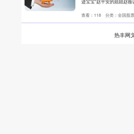
迹宝宝”赵平安的姐姐赵
券....
查看：
118
分类：
全国股
热丰网
深证成指
14311.01
.68
1.02%
200.89
1